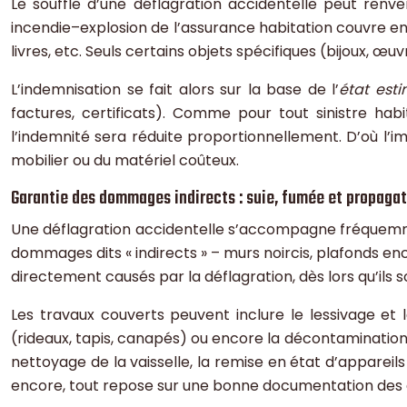
Le souffle d’une déflagration accidentelle peut renver
incendie–explosion de l’assurance habitation couvre e
livres, etc. Seuls certains objets spécifiques (bijoux, œ
L’indemnisation se fait alors sur la base de l’
état esti
factures, certificats). Comme pour tout sinistre habi
l’indemnité sera réduite proportionnellement. D’où l’
mobilier ou du matériel coûteux.
Garantie des dommages indirects : suie, fumée et propagat
Une déflagration accidentelle s’accompagne fréque
dommages dits « indirects » – murs noircis, plafonds en
directement causés par la déflagration, dès lors qu’ils 
Les travaux couverts peuvent inclure le lessivage et
(rideaux, tapis, canapés) ou encore la décontaminati
nettoyage de la vaisselle, la remise en état d’appare
encore, tout repose sur une bonne documentation des