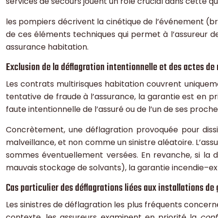
services de secours jouent un rôle crucial dans cette qua
les pompiers décrivent la cinétique de l’événement (brui
de ces éléments techniques qui permet à l’assureur de
assurance habitation.
Exclusion de la déflagration intentionnelle et des actes de
Les contrats multirisques habitation couvrent uniquem
tentative de fraude à l’assurance, la garantie est en pr
faute intentionnelle de l’assuré ou de l’un de ses proche
Concrètement, une déflagration provoquée pour diss
malveillance, et non comme un sinistre aléatoire. L’assu
sommes éventuellement versées. En revanche, si la déf
mauvais stockage de solvants), la garantie incendie–exp
Cas particulier des déflagrations liées aux installations de 
Les sinistres de déflagration les plus fréquents concern
contexte, les assureurs examinent en priorité la
conf