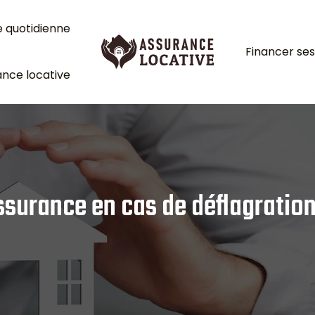
e quotidienne
Financer ses
nce locative
ssurance en cas de déflagration