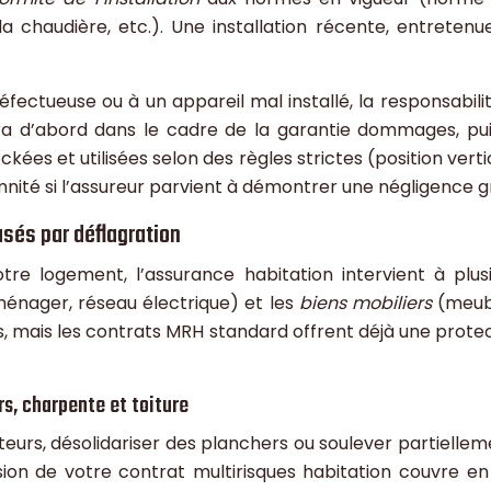
a chaudière, etc.). Une installation récente, entreten
fectueuse ou à un appareil mal installé, la responsabilit
a d’abord dans le cadre de la garantie dommages, pui
ockées et utilisées selon des règles strictes (position vert
nité si l’assureur parvient à démontrer une négligence g
sés par déflagration
tre logement, l’assurance habitation intervient à plus
énager, réseau électrique) et les
biens mobiliers
(meubl
, mais les contrats MRH standard offrent déjà une prote
rs, charpente et toiture
rteurs, désolidariser des planchers ou soulever partielle
osion de votre contrat multirisques habitation couvre en