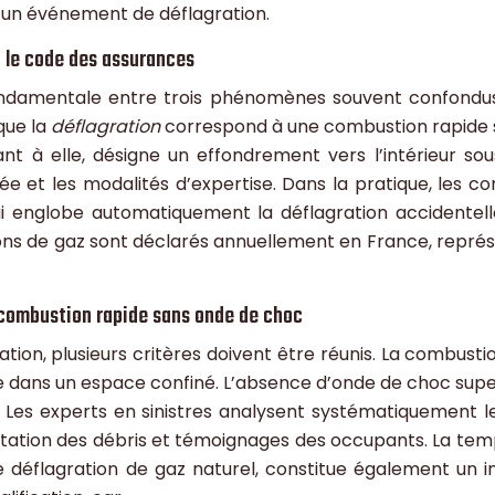
r un événement de déflagration.
n le code des assurances
fondamentale entre trois phénomènes souvent confondus.
que la
déflagration
correspond à une combustion rapide 
nt à elle, désigne un effondrement vers l’intérieur sous
sée et les modalités d’expertise. Dans la pratique, le
i englobe automatiquement la déflagration accidentelle.
rations de gaz sont déclarés annuellement en France, rep
: combustion rapide sans onde de choc
gration, plusieurs critères doivent être réunis. La combus
dans un espace confiné. L’absence d’onde de choc supers
 Les experts en sinistres analysent systématiquement le
ntation des débris et témoignages des occupants. La tem
 déflagration de gaz naturel, constitue également un i