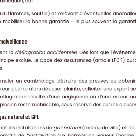
lification, car
t, flammes, souffle) et relèvent d’éventuelles anomalies 
 mobiliser la bonne garantie – le plus souvent la garant
 malveillance
ent la
déflagration accidentelle
. Dès lors que l’événeme
incipe exclue. Le Code des assurances (article L113‑1) aut
s.
imuler un cambriolage, détruire des preuves ou obten
reur pourra alors déposer plainte, solliciter une expertise
lagration résulte d’une négligence ou d’une erreur non
losion reste mobilisable, sous réserve des autres clause
gaz naturel et GPL
ent les installations de
gaz naturel
(réseau de ville) et de
ormité de l’installation
aux normes en vigueur (norme NF