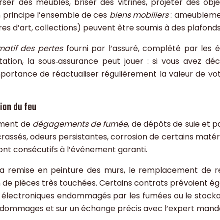
ser des meubles, briser des vitrines, projeter des obje
n principe l’ensemble de ces
biens mobiliers
: ameublement
uvres d’art, collections) peuvent être soumis à des plafond
matif des pertes
fourni par l’assuré, complété par les 
tation, la sous‑assurance peut jouer : si vous avez déc
importance de réactualiser régulièrement la valeur de v
ion du feu
mment de
dégagements de fumée
, de dépôts de suie et 
crassés, odeurs persistantes, corrosion de certains maté
sont consécutifs à l’événement garanti.
 la remise en peinture des murs, le remplacement de re
on de pièces très touchées. Certains contrats prévoient
ils électroniques endommagés par les fumées ou le stoc
 dommages et sur un échange précis avec l’expert mand