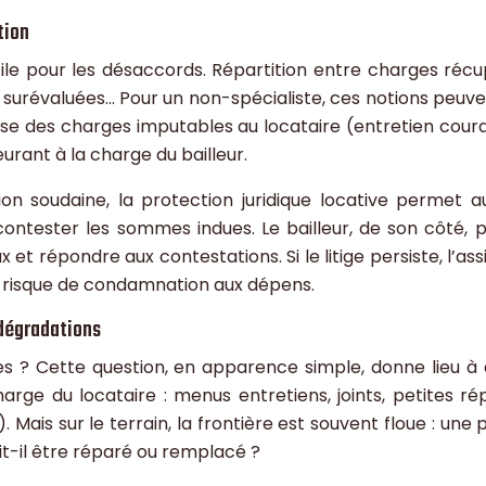
tion
tile pour les désaccords. Répartition entre charges récu
 surévaluées… Pour un non-spécialiste, ces notions peuve
écise des charges imputables au locataire (entretien cou
rant à la charge du bailleur.
n soudaine, la protection juridique locative permet au 
contester les sommes indues. Le bailleur, de son côté,
ux et répondre aux contestations. Si le litige persiste, l’a
 le risque de condamnation aux dépens.
 dégradations
ves ? Cette question, en apparence simple, donne lieu à
arge du locataire : menus entretiens, joints, petites ré
Mais sur le terrain, la frontière est souvent floue : une 
t-il être réparé ou remplacé ?