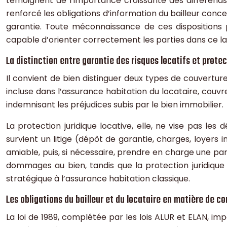
témoignent de l’importance croissante des différends
renforcé les obligations d’information du bailleur conc
garantie. Toute méconnaissance de ces dispositions p
capable d’orienter correctement les parties dans ce l
La distinction entre garantie des risques locatifs et protec
Il convient de bien distinguer deux types de couverture
incluse dans l’assurance habitation du locataire, couv
indemnisant les préjudices subis par le bien immobilier.
La protection juridique locative, elle, ne vise pas les 
survient un litige (dépôt de garantie, charges, loyers 
amiable, puis, si nécessaire, prendre en charge une part
dommages au bien, tandis que la protection juridique 
stratégique à l’assurance habitation classique.
Les obligations du bailleur et du locataire en matière de c
La loi de 1989, complétée par les lois ALUR et ELAN, im