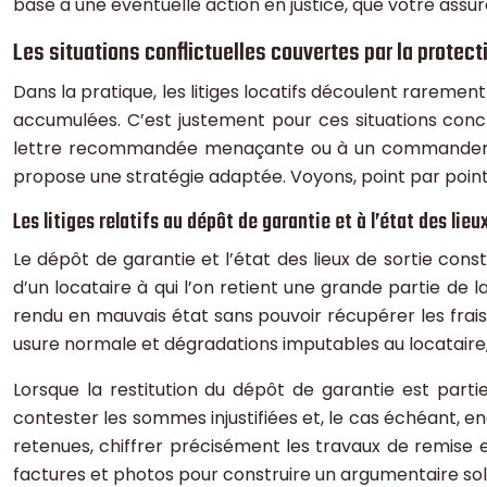
base à une éventuelle action en justice, que votre ass
Les situations conflictuelles couvertes par la protect
Dans la pratique, les litiges locatifs découlent rareme
accumulées. C’est justement pour ces situations concrè
lettre recommandée menaçante ou à un commandement d
propose une stratégie adaptée. Voyons, point par point, 
Les litiges relatifs au dépôt de garantie et à l’état des lieu
Le dépôt de garantie et l’état des lieux de sortie con
d’un locataire à qui l’on retient une grande partie d
rendu en mauvais état sans pouvoir récupérer les frais 
usure normale et dégradations imputables au locataire, ob
Lorsque la restitution du dépôt de garantie est partie
contester les sommes injustifiées et, le cas échéant, eng
retenues, chiffrer précisément les travaux de remise en 
factures et photos pour construire un argumentaire solid