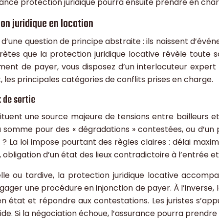
urance protection juridique pourra ensuite prendre en cha
ion juridique en location
nt d’une question de principe abstraite : ils naissent d’é
tes que la protection juridique locative révèle toute so
e payer, vous disposez d’un interlocuteur expert qui
les principales catégories de conflits prises en charge.
x de sortie
stituent une source majeure de tensions entre bailleurs 
e la somme pour des « dégradations » contestées, ou d’un
? La loi impose pourtant des règles claires : délai maxima
ligation d’un état des lieux contradictoire à l’entrée et 
lle ou tardive, la protection juridique locative accompag
ager une procédure en injonction de payer. À l’inverse, le
état et répondre aux contestations. Les juristes s’appuie
e. Si la négociation échoue, l’assurance pourra prendre e