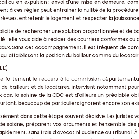
 bail ou en expulsion : envoi d’une mise en demeure, c
nt à ces règles peut entraîner la nullité de la procédure
révues, entretenir le logement et respecter la jouissance p
implicite de rechercher une solution proportionnée et de 
lé : elle vous aide à rédiger des courriers conformes au dro
 légaux. Sans cet accompagnement, il est fréquent de 
i affaiblissent la position du bailleur comme du locatair
CDC)
ge fortement le recours à la commission départementale 
 bailleurs et de locataires, intervient notamment pour le
as, la saisine de la CDC est d’ailleurs un préalable obli
rtant, beaucoup de particuliers ignorent encore son exis
ment dans cette étape souvent décisive. Les juristes vous
 de saisine, préparent vos arguments et l’ensemble des 
rapidement, sans frais d’avocat ni audience au tribunal. À