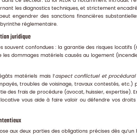
 dans ce secteur. La loi ALUR a notamment introduit l
ernant les diagnostics techniques, et strictement encadré
eut engendrer des sanctions financières substantielles
abyrinthe réglementaire.
tion juridique
s souvent confondues : la garantie des risques locatifs (
re les dommages matériels causés au logement (incendie, 
dégâts matériels mais l’
aspect conflictuel et procédural
impayés, troubles de voisinage, travaux contestés, etc.) 
ie des frais de procédure (avocat, huissier, expertise). 
locative vous aide à faire valoir ou défendre vos droi
ontentieux
pose aux deux parties des obligations précises dès qu’un 