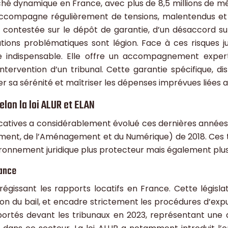
hé dynamique en France, avec plus de 8,5 millions de mé
 s’accompagne régulièrement de tensions, malentendus 
 contestée sur le dépôt de garantie, d’un désaccord sur 
ations problématiques sont légion. Face à ces risques ju
 indispensable. Elle offre un accompagnement expert
intervention d’un tribunal. Cette garantie spécifique, di
r sa sérénité et maîtriser les dépenses imprévues liées a
elon la loi ALUR et ELAN
 locatives a considérablement évolué ces dernières anné
ent, de l’Aménagement et du Numérique) de 2018. Ces tex
vironnement juridique plus protecteur mais également plu
rance
 régissant les rapports locatifs en France. Cette législ
iation du bail, et encadre strictement les procédures d’expu
é portés devant les tribunaux en 2023, représentant une