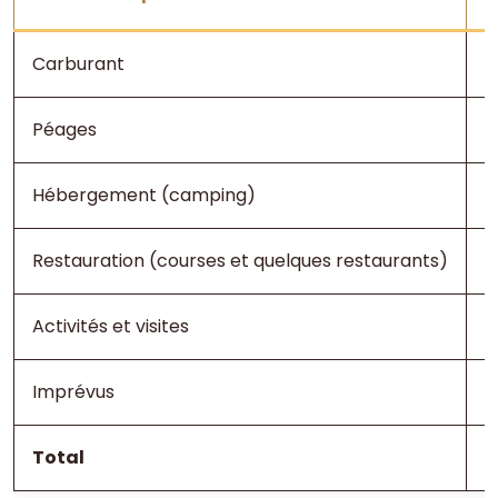
Carburant
2
Péages
5
Hébergement (camping)
7
Restauration (courses et quelques restaurants)
2
Activités et visites
5
Imprévus
1
Total
6