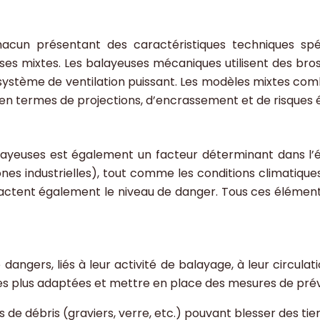
hacun présentant des caractéristiques techniques spé
ses mixtes. Les balayeuses mécaniques utilisent des bross
 système de ventilation puissant. Les modèles mixtes comb
n termes de projections, d’encrassement et de risques él
ayeuses est également un facteur déterminant dans l’éva
s industrielles), tout comme les conditions climatiques (
 impactent également le niveau de danger. Tous ces éléme
angers, liés à leur activité de balayage, à leur circulat
les plus adaptées et mettre en place des mesures de prév
s de débris (graviers, verre, etc.) pouvant blesser des 